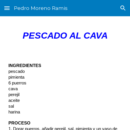
Pedro Moreno Ramis
Skip to main content
Skip to navigation
PESCADO AL CAVA
INGREDIENTES
pescado
pimienta
6 puerros
cava
perejil
aceite
sal
harina
PROCESO
1. Dorar puerros, añadir perejil, sal, pimienta y un vaso de