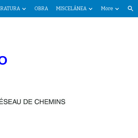
ERATURA
OBRA
MISCELÁNEA
More
ion
O