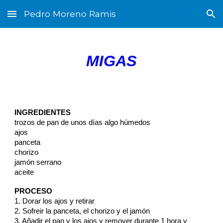
Pedro Moreno Ramis
Skip to main content
Skip to navigation
MIGAS
INGREDIENTES
trozos de pan de unos días algo húmedos
ajos
panceta
chorizo
jamón serrano
aceite
PROCESO
1. Dorar los ajos y retirar
2. Sofreir la panceta, el chorizo y el jamón
3. Añadir el pan y los ajos y remover durante 1 hora y