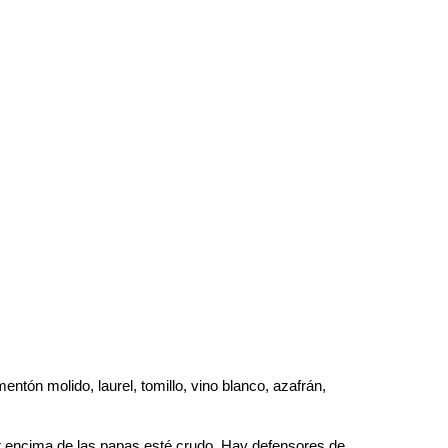
ntón molido, laurel, tomillo, vino blanco, azafrán,
nar encima de las papas esté crudo. Hay defensores de