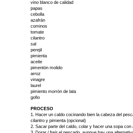
vino blanco de calidad
papas
cebolla
azafrán
cominos
tomate
cilantro
sal
perejil
pimienta
aceite
pimentón molido
arroz
vinagre
laurel
pimiento morrón de lata
gofio
PROCESO
1. Hacer un caldo cocinando bien la cabeza del pescad
cilantro y pimienta (opcional)
2. Sacar parte del caldo, colar y hacer una sopa con
3. Dorar / freír el pescado, aunque hay una alternat